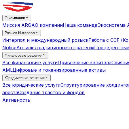
О компании
Миссия ARGA
О компании
Наша команда
Экосистема 
Розыск Интерпол
Интерпол и международный розыск
Работа с CCF (К
Notice
Антиэкстрадиционная стратегия
Прецедентные
Финансовые решения
Все финансовые услуги
Привлечение капитала
Слияни
AML
Цифровые и токенизированные активы
Юридические решения
Все юридические услуги
Структурирование холдинго
ареста
Создание трастов и фондов
Активность