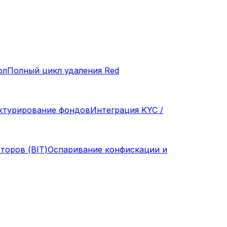
ол
Полный цикл удаления Red
ктурирование фондов
Интеграция KYC /
торов (BIT)
Оспаривание конфискации и