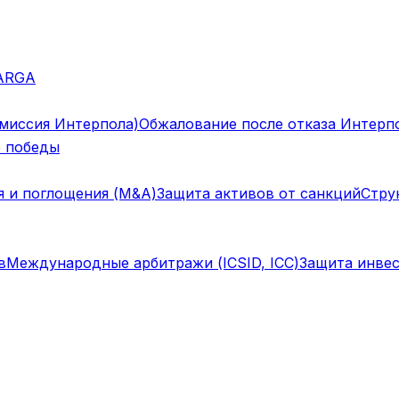
ARGA
омиссия Интерпола)
Обжалование после отказа Интерп
 победы
я и поглощения (M&A)
Защита активов от санкций
Стру
в
Международные арбитражи (ICSID, ICC)
Защита инвес