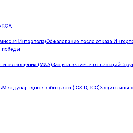
ARGA
омиссия Интерпола)
Обжалование после отказа Интерп
 победы
я и поглощения (M&A)
Защита активов от санкций
Стру
в
Международные арбитражи (ICSID, ICC)
Защита инвес