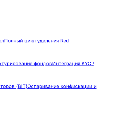
ол
Полный цикл удаления Red
ктурирование фондов
Интеграция KYC /
торов (BIT)
Оспаривание конфискации и