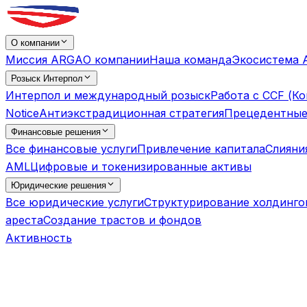
О компании
Миссия ARGA
О компании
Наша команда
Экосистема 
Розыск Интерпол
Интерпол и международный розыск
Работа с CCF (К
Notice
Антиэкстрадиционная стратегия
Прецедентные
Финансовые решения
Все финансовые услуги
Привлечение капитала
Слияни
AML
Цифровые и токенизированные активы
Юридические решения
Все юридические услуги
Структурирование холдинго
ареста
Создание трастов и фондов
Активность