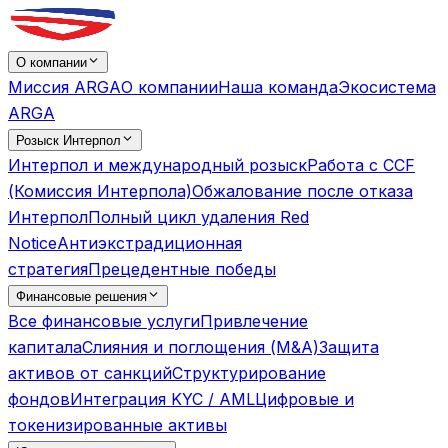
О компании
Миссия ARGA
О компании
Наша команда
Экосистема
ARGA
Розыск Интерпол
Интерпол и международный розыск
Работа с CCF
(Комиссия Интерпола)
Обжалование после отказа
Интерпол
Полный цикл удаления Red
Notice
Антиэкстрадиционная
стратегия
Прецедентные победы
Финансовые решения
Все финансовые услуги
Привлечение
капитала
Слияния и поглощения (M&A)
Защита
активов от санкций
Структурирование
фондов
Интеграция KYC / AML
Цифровые и
токенизированные активы