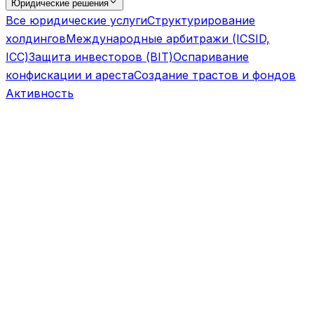
Юридические решения
Все юридические услуги
Структурирование
холдингов
Международные арбитражи (ICSID,
ICC)
Защита инвесторов (BIT)
Оспаривание
конфискации и ареста
Создание трастов и фондов
Активность