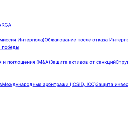
ARGA
омиссия Интерпола)
Обжалование после отказа Интерп
 победы
я и поглощения (M&A)
Защита активов от санкций
Стру
в
Международные арбитражи (ICSID, ICC)
Защита инвес