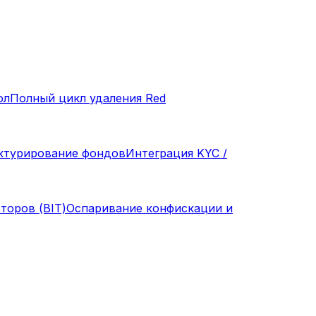
ол
Полный цикл удаления Red
ктурирование фондов
Интеграция KYC /
торов (BIT)
Оспаривание конфискации и