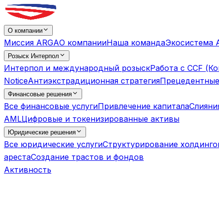
О компании
Миссия ARGA
О компании
Наша команда
Экосистема 
Розыск Интерпол
Интерпол и международный розыск
Работа с CCF (К
Notice
Антиэкстрадиционная стратегия
Прецедентные
Финансовые решения
Все финансовые услуги
Привлечение капитала
Слияни
AML
Цифровые и токенизированные активы
Юридические решения
Все юридические услуги
Структурирование холдинго
ареста
Создание трастов и фондов
Активность