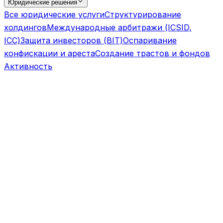
Юридические решения
Все юридические услуги
Структурирование
холдингов
Международные арбитражи (ICSID,
ICC)
Защита инвесторов (BIT)
Оспаривание
конфискации и ареста
Создание трастов и фондов
Активность