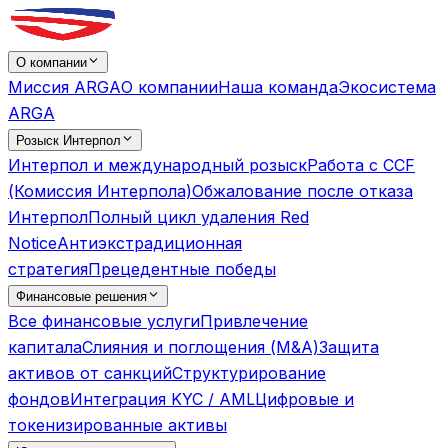
О компании
Миссия ARGA
О компании
Наша команда
Экосистема
ARGA
Розыск Интерпол
Интерпол и международный розыск
Работа с CCF
(Комиссия Интерпола)
Обжалование после отказа
Интерпол
Полный цикл удаления Red
Notice
Антиэкстрадиционная
стратегия
Прецедентные победы
Финансовые решения
Все финансовые услуги
Привлечение
капитала
Слияния и поглощения (M&A)
Защита
активов от санкций
Структурирование
фондов
Интеграция KYC / AML
Цифровые и
токенизированные активы